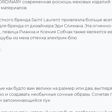
ORDINARY современная роскошь меховых изделий 
 материалов.
тного бренда Saint Laurent привлекла больше всег
ля бренда от дизайнера Эди Слимана. Эта огненно
 певица Рианна и Ксения Собчак также являются ее
шубы из меха оттенка электрик-блю.
:
е как будто вам велики на размер или два, выгляд
, но и создавать необычные сочные образы. Сочетая
и запоминающийся лук.