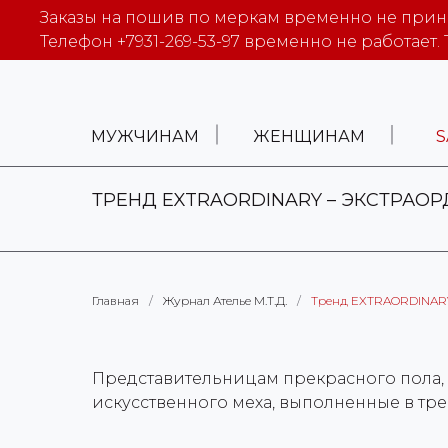
Заказы на пошив по меркам временно не прини
Телефон +7931-269-53-97 временно не работает. 
МУЖЧИНАМ
ЖЕНЩИНАМ
S
ТРЕНД EXTRAORDINARY – ЭКСТРАО
Главная
/
Журнал Ателье М.Т.Д.
/
Тренд EXTRAORDINARY
Представительницам прекрасного пола, 
искусственного меха, выполненные в тр