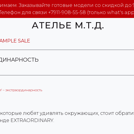
маем. Заказывайте готовые модели со скидкой до 
Телефон для связи +7911-908-55-58 (только what's app
АТЕЛЬЕ М.Т.Д.
AMPLE SALE
РДИНАРНОСТЬ
 – экстраординарность
которые любят удивлять окружающих, стоит обрат
енде EXTRAORDINARY.