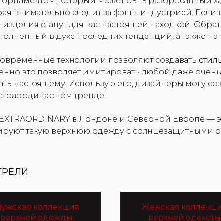
 с орнаментом, который может быть разбросанный 
ая внимательно следит за фэшн-индустрией. Если 
изделия станут для вас настоящей находкой. Обра
олненный в духе последних тенденций, а также на
 Современные технологии позволяют создавать
стил
енно это позволяет имитировать любой даже очень
пать настоящему, Использую его, дизайнеры могу со
кстраординарном тренде.
EXTRAORDINARY в Лондоне и Северной Европе — эт
ируют такую верхнюю одежду с солнцезащитными о
РЕЛИ:
ужская коллекция
Женская коллекц
верхней одежды
верхней одежды