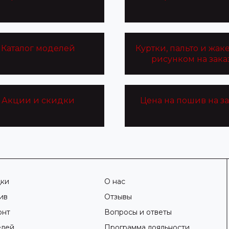
Каталог моделей
Куртки, пальто и жак
рисунком на зака
Акции и скидки
Цена на пошив на за
дки
О нас
ив
Отзывы
онт
Вопросы и ответы
елей
Программа лояльности