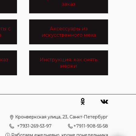
заказ
еты с
Аксессуары из
з
искусственного меха
каз
Инструкция: как снять
мерки
Кронверкская улица, 23, Санкт-Петербург
+7931-269-53-97
+7911-908-55-58
Работаем ежедневно, кроме понедельника