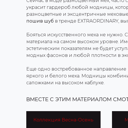
Сейчас в моде разноцветный мех, часто
украсит гардероб любой модницы, котор
разноцветные и эксцентричные меховые 
пошив шуб
в тренде EXTRAORDINARY, вып
Бояться искусственного меха не нужно.
материала на самом высоком уровне. Им
эстетическим показателям не будет усту
модных фасонов и любой плотности в э
Еще одно востребованное направление 
яркого и белого меха. Модницы комбин
сапожками на высоком каблуке.
ВМЕСТЕ С ЭТИМ МАТЕРИАЛОМ СМОТ
Коллекция Весна-Осень
М