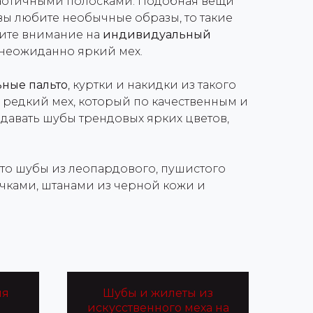
хаотичными полосками. Подобная вещи
вы любите необычные образы, то такие
тите внимание на
индивидуальный
 неожиданно яркий мех.
ьные пальто
, куртки и накидки из такого
 редкий мех, который по качественным и
здавать шубы трендовых ярких цветов,
о шубы из леопардового, пушистого
чками, штанами из черной кожи и
ия
Шубы и жилеты из
искусственного меха на