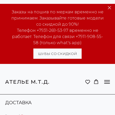
Заказы на пошив по меркам временно не
принимаем. Заказывайте готовые модели
со скидкой до 90%!
Телефон +7931-269-53-97 временно не
работает. Телефон для связи +7911-908-55-
58 (только what's app)
ШУБЫ СО СКИДКОЙ
АТЕЛЬЕ М.Т.Д.
ДОСТАВКА