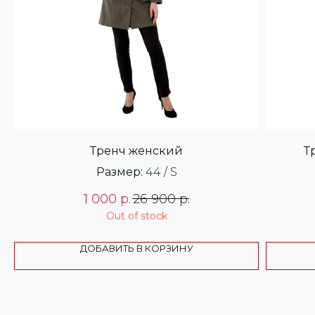
Тренч женский
Т
Размер:
44 / S
1 000
р.
26 900
р.
Out of stock
ДОБАВИТЬ В КОРЗИНУ