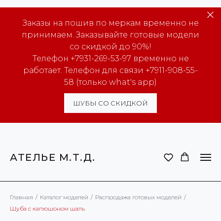
Заказы на пошив по меркам временно не
принимаем. Заказывайте готовые модели
со скидкой до 90%!
Телефон +7931-269-53-97 временно не
работает. Телефон для связи +7911-908-55-
58 (только what's app)
ШУБЫ СО СКИДКОЙ
АТЕЛЬЕ М.Т.Д.
Главная
/
Каталог моделей
/
Распродажа готовых моделей
/
Шуба с капюшоном шаль