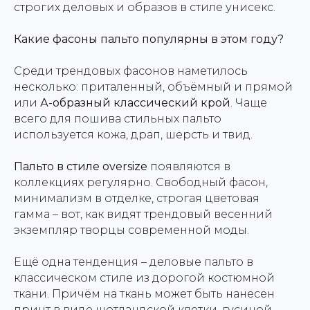
строгих деловых и образов в стиле унисекс.
Какие фасоны пальто популярны в этом году?
Среди трендовых фасонов наметилось
несколько: приталенный, объёмный и прямой
или
А-образный классический крой
. Чаще
всего для пошива стильных пальто
используется кожа, драп, шерсть и твид.
Пальто в стиле oversize
появляются в
коллекциях регулярно. Свободный фасон,
минимализм в отделке, строгая цветовая
гамма – вот, как видят трендовый весенний
экземпляр творцы современной моды.
Ещё одна тенденция – деловые пальто в
классическом стиле из дорогой костюмной
ткани. Причём на ткань может быть нанесен
принт в виде шотландской клетки, гусиной